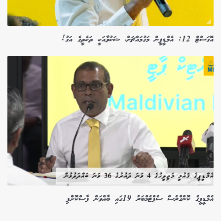
އޮގަސްޓް 12: އެމްޑީޕީން މަގުމައްޗަށް، ޝަކުވާއަކީ ތަކެތީގެ އަގު!
އެމްޑީޕީގެ ކޮންގްރެސް ސެޕްޓެމްބަރު 19ގައި ބާއްވަން ފާސްކޮށްްފި