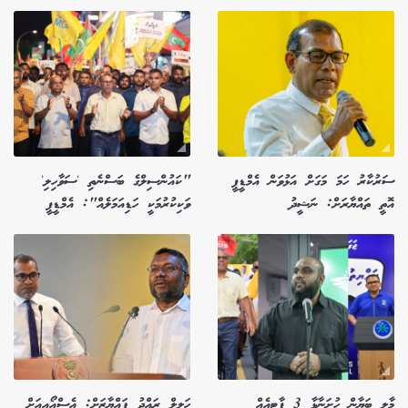
ސަރުކާރު ހަމަ މަގަށް އަޅުވަން އެމްޑީޕީ
"ކައުންސިލްގެ ބަސްނެތި 'ސަވާހިލި'
އޮތީ ތައްޔާރަށް: ނަޝީދު
ވަކިކުރުމަކީ ހަޑިއަމަލެއް": އެމްޑީޕީ
މާލީ ބަޔާން ހުށަނާޅާ 3 ޕާޓީއެއް
ހަލީލް ރައްދު ފައްޔާޒަށް: އެސްއޯއީއަށް