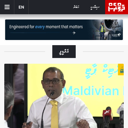
ސިޔާސީ
ހަބަރު
EN
އެމްޑީޕީ