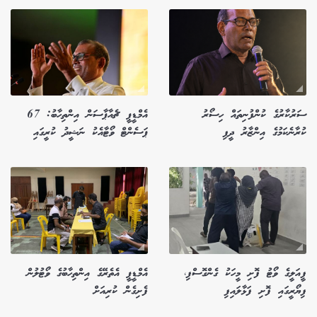
ސަރުކާރުގެ ކުންފުނިތައް ހިސޯރު
އެމްޑީޕީ ޗެއާޕާސަން އިންތިހާބު: 67
ކުރާނެކަމުގެ އިންޒާރު ދީފި
ޕަސެންޓް ވޯޓާއެކު ނަޝީދު ކުރީގައި
ފީއަލީގެ ވޯޓު ފޮށި މީހަކު ގެންގޮސްފި،
އެމްޑީޕީ އެތެރޭގެ އިންތިހާބުގެ ވޯޓުލުން
ފިޔޯރީގައި ފޮށި ފަޅާލައިފި
ފެށިގެން ކުރިއަށް