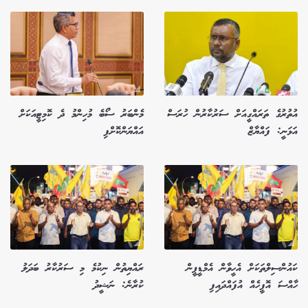
އުތުރުގެ ތަރައްގީއަށް ސަރުކާރުން ހުރަސް
މެންބަރު ސޯބެ މުހިންމު ދެ ކޮމިޓީއަކަށް
އަޅަނީ: ފައްޔާޒް
އައްޔަންކޮށްފި
ކައުންސިލްތަކަށް އެހީވާން އެމްޑީޕީން
ރައްޔިތުން ނިކުމެ މި ސަރުކާރު ބަދަލު
ހާއްސަ އޮފީހެއް އުފައްދައިފި
ކުރާނެ: ނަޝީދު