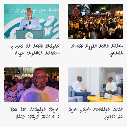
ސަރުކާރާ ދެކޮޅަށް އެމްޑީޕީން މަގުތަކަށް
ރައްޔިތުންގެ ބޮލަކަށް ޖެހޭ ދަރަނި މި
ނުކުންނަނީ
ސަރުކާރުން ކުޑަކޮށްފިން: ރައީސް
2028 ކާމިޔާބުކުރަން ޝާހިދާއި ނަޝީދު
ނަޝީދުގެ ކާމިޔާބީއާއެކު "ބޮޑު ބަދަލު"
އަތް ގުޅާލައިފި
ގެ މަސައްކަތް ފެށިއްޖެ: ފައްޔާޒު