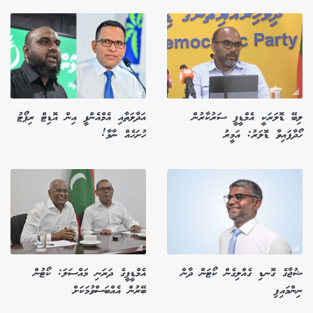
ލިބޭ ޑޮލަރަކީ އެމްޑީޕީ ސަރުކާރުން
އަދާލަތާއި އެމްއެންޕީ އިން އޮޑިޓް ރިޕޯޓު
ހޯދާފައިވާ ޑޮލަރު: އަމީރު
ހުށަހެއް ނާޅާ!
ޝުޖާގެ ގޮނޑި ގެއްލިގެން ކޯޓަން ދާން
އެމްޑީޕީގެ ދަރަނި މައްސަލަ: ކޯޓުން
ނިންމައިފި
ބޭރުން އެއްބަސްވުމަކަށް