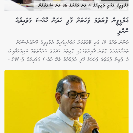
އެމްޑީޕީން ފުރަތަމަ ފަހަރަށް ގޮފި ހަދަން ހާއްސަ ގަވައިދެއް
ނެރެފި
އަންނަ މަހުގެ 19 ގައި ބޭއްވުމަށް ހަމަޖެހިފައިވާ އެމްޑީޕީގެ ކޮންގްރެސްއަށް
ތައްޔާރުވުމުގެ ގޮތުން ދާއިރާތަކުގައި ގޮފިތައް ހެދުމުގެ ހަރަކާތްތައް ކުރިއަށްދާއިރު،
އެ ޕާޓީން ފުރަތަމަ ފަހަރަށް ގޮފި އުފެއްދުމާ ބެހޭ ހާއްސަ ގަވައިދެއް ފާސްކޮށް...