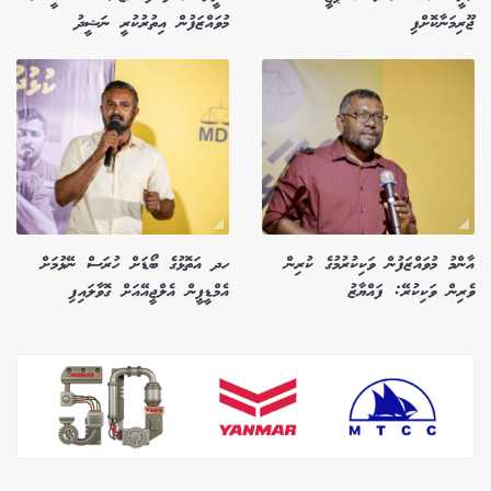
ޖޫރިމަނާކޮށްފި
މުވައްޒަފުން އިތުރުކުރީ ނަޝީދު
އާންމު މުވައްޒަފުން ވަކިކުރުމުގެ ކުރިން
ހދ އަތޮޅުގެ ބޯޑަށް ހުރަސް ނޭޅުމަށް
ވެރިން ވަކިކުރޭ: ފައްޔާޒު
އެމްޑީޕީން އެލްޖީއޭއަށް ގޮވާލައިފި