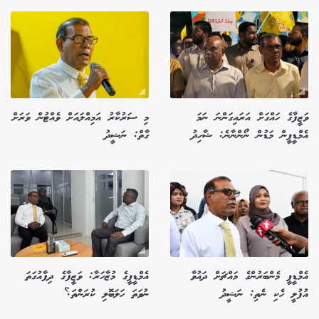
ވަޒީފާގެ ހައްގަށް އަރައިގަންނަ ނަމަ
މި ސަރުކާރު އަމިއްލައަށް ވެއްޓުން ވަރަށް
އެމްޑީޕީން މަޑުން ނޯންނާނެ: ޝާހިދު
ގާތް: ނަޝީދު
އެމްޑީޕީ މެންބަރުންގެ މައްޗަށް ދައުވާ
އެމްޑީޕީގެ މުޒާހަރާ: ވަޒީފާގެ ދިފާއުގަތަ
އުފުލީ ހެކި ނެތި: ނަޝީދު
ނުވަތަ ހަލަބޮލި ކުރަންތަ؟