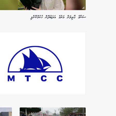
ސަނާގެ ގާތިލަށް މަރުގެ އަދަބުދޭން ހުކުމްކޮށްފި