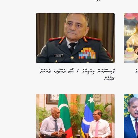
ެ
ޕާކިސްތާނުން އިންޑިއާގެ 1 ބޯޓު ވައްޓާލި: ޖެނެރަލް
ޗައުހާން