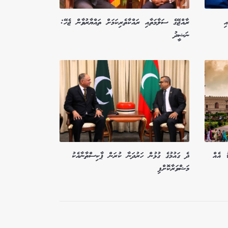
ި
ރާއްޖޭގެ ސަލާމަތާއި ރައްކާތެރިކަމަށް ތައްޔާރުވާން ޖެހޭ:
ނަޝީދު
ު އެއް
ދެ ގައުމުގެ ގުޅުން ހަރުދަނާ ކުރަން ޕާކިސްތާނާއެކު
މަޝްވަރާކޮށްފި