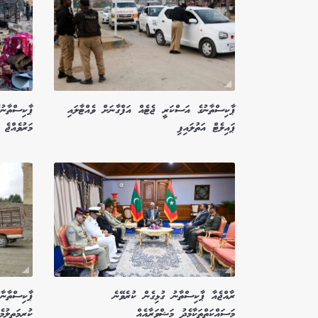
ޕާކިސްތާނުގެ އަސްކަރީ ޖެޓެއް އަފްގާނަށް ވެއްޓާލައި
ޕައިލެޓް އަތުލައިފި
މަރުވެއްޖެ
ރާއްޖެއާ ޕާކިސްތާނު ގުޅިގެން ކުރެވޭނެ
ޕާކިސްތާނާ
މަސައްކަތްތަކާމެދު މަޝްވަރާއެއް
ކުރިމަތިލުމެ