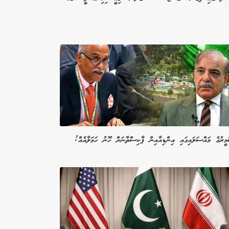
ީރުގެ މައްސަލައިގައި އިންޑިއާއިން ޕާކިސްތާނަށް ހޫނު ހަމަލާއެއް!