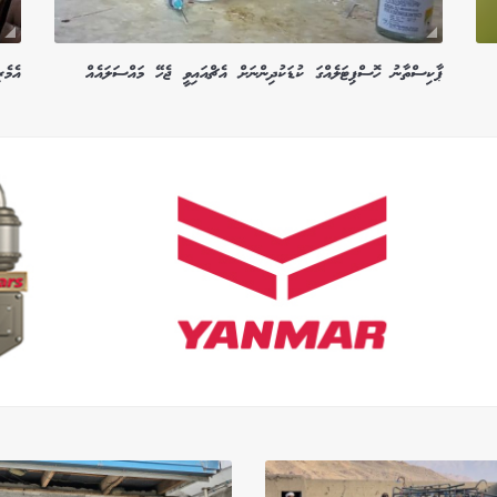
ޕާކިސްތާނު ހޮސްޕިޓަލެއްގަ ކުޑަކުދިންނަށް އެޗްއައިވީ ޖެހޭ މައްސަލައެއް
އެމެރ