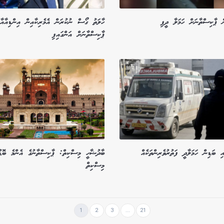
ން ޕާކިސްތާނަށް ހަމަލާ ދީފި
ހާލަތު ގޯސް ނުކުރަން އެމެރިކާއިން އިންޑިއާއާއ
ޕާކިސްތާނަށް އަންގައިފި
ި ބަޑިން ހަމަލާދީ ފަތުރުވެރިންތަކެއް
ބާދުޝާހީ މިސްކިތް: ޕާކިސްތާނުގެ އެންމެ ބޮޑ
މިސްކިތް
1
2
3
...
21