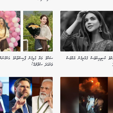
ަރުވެ ކުނިވިއިރުވެސް ގެއްލިގެން އެއްވެސް
ސަނާގެ މަރާ ގުޅިގެން ޕާކިސްތާނުގެ އަންހެނުންގ
ވަރުގަދަ ސުވާލެއް!