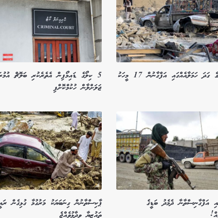
ޕާކިސްތާނުގެ ގަދަ ހަމަލާއެއްގައި އަފްގާނުން 17 މީހަކު
5 ކިލޯގެ ޑައިމޯފިން އެތެރެކުރި ބަލޮޗް އުމުރަ
ޖަލަށްލާން ހުކުމްކޮށްފި
އި އަފްގާނިސްތާނާ ދެމެދު ބަޑީގެ
ޕާކިސްތާނުން ގިނަބަޔަކު މަރުގުމާ ގުޅިގެން ރައ
އް!
ތައުޒިޔާ ވިދާޅުވެއްޖެ