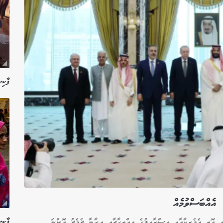
ޕާކިސްތ
އެއްބަސްވުމެއް
ޕާކި
އި އޮތީ އެމެރިކާއާއި އިސްރާއީލުގެ އިއްތިހާދާއި އީރާނާ ދެމެދު އޮންނަ