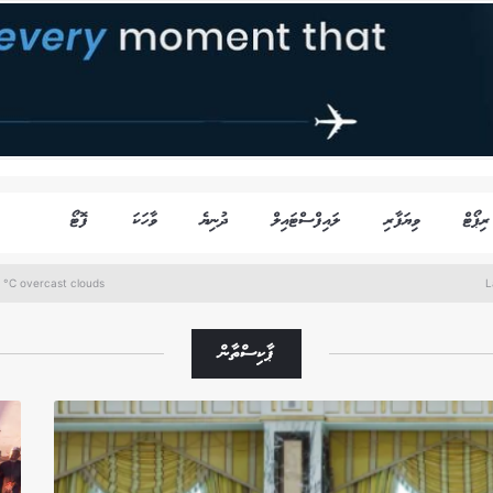
ރިޕޯޓް
ވިޔަފާރި
ލައިފްސްޓައިލް
ދުނިޔެ
ވާހަކަ
ފޮޓޯ
 °C overcast clouds
L
ޕާކިސްތާން