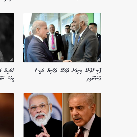
ޕާކިސްތާނުގެ މިނިވަން ދުވަހުގެ ތަހުނިޔާ ރައީސް
ހުމައިރާ މ
ފޮނުއްވައިފި
މީހަކު ނޫޅޭ