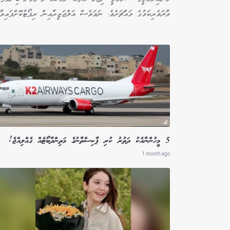
ވާދަވެރިކަމުގެ މައްޗަށެވެ. ނަމަވެސް އަލްޖަޒީރާއިން ރިޕޯޓުކޮށްފައިވާ
5 މީހުންނާއެކު ދަތުރު ކުރި ޕާކިސްތާނުގެ މަތިންދާބޯޓެއް ގެއްލިއްޖެ!
1 month ago