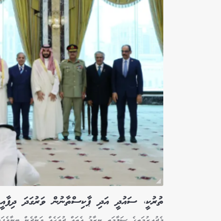
ތުރުކީ، ސައުދީ އަދި ޕާކިސްތާނުން ވަރުގަދަ ދިފާއީ 
މެދުއިރުމަތީގެ ސަލާމަތީ ނިޒާމު އެތައް ދުވަހެއް ވަންދެން ބިނާވެފަ