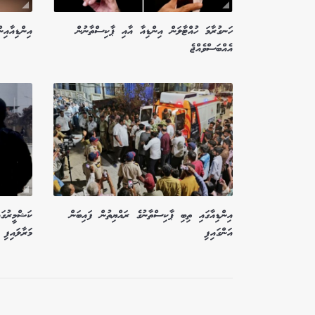
ހަނގުރާމަ ހުއްޓާލަން އިންޑިއާ އާއި ޕާކިސްތާނުން
އިންޑިއާއި
އެއްބަސްވެއްޖެ
އިންޑިއާގައި ތިބި ޕާކިސްތާނުގެ ރައްޔިތުން ފައިބަން
ކަޝްމީރުގައ
އަންގައިފި
މަރާލައިފި