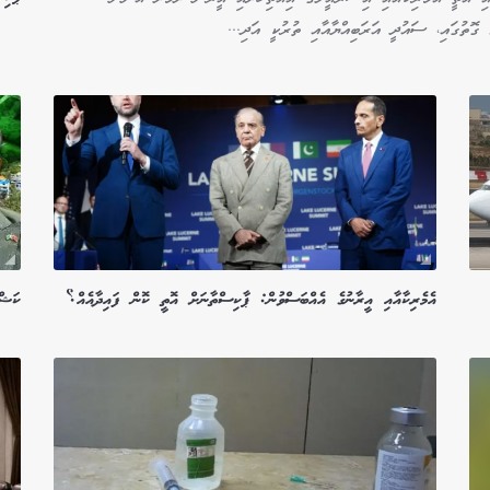
 ގޮތުގައި، ސައުދީ އަރަބިއްޔާއާއި ތުރުކީ އަދި...
އެމެރިކާއާއި އީރާނުގެ އެއްބަސްވުން: ޕާކިސްތާނަށް އޮތީ ކޮން ފައިދާއެއް؟
ކަޝްމ