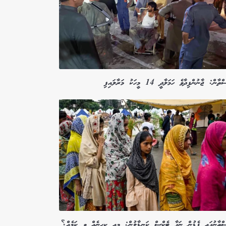
ާން: ޖާނުންފިދާވެ ހަމަލާދީ 14 މީހަކު މަރާލައިފި
ސްތާނުގައި ޕެޑުން ނަގާ ޓެކްސް ކަނޑާލުން: މިއީ ކިހިނެއް ވީ ކަމެއް؟