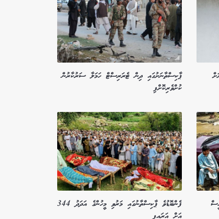
ށް
ޕާކިސްތާނަށުގައި ދިން ޓެރަރިސްޓް ހަމަލާ ސަރުކާރުން
ކުށްވެރިކޮށްފި
ީސް
ފެންބޮޑުވެ ޕާކިސްތާނުގައި މަރުވި މީހުންގެ އަދަދު 344
އަށް އަރައިފި