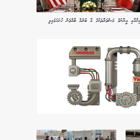
ިކާއާއި އީރާނުގެ މަޝްވަރާތަކުގެ އާ ބުރެއް ބާއްވަން ހުށަހަޅައިފި