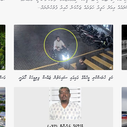
ލައެއް މިއަދު ހަވީރު ހަތަރެއް ޖަހާކަން ހާއިރު ފުލުހުންނަށް...
ކަފި ހުރަސްކުރި މީހެއްގެ ގައިގައި ސައިކަލުން ޖައްސާ ފިލިމީހަކު ހޯދަނީ
ގަސް