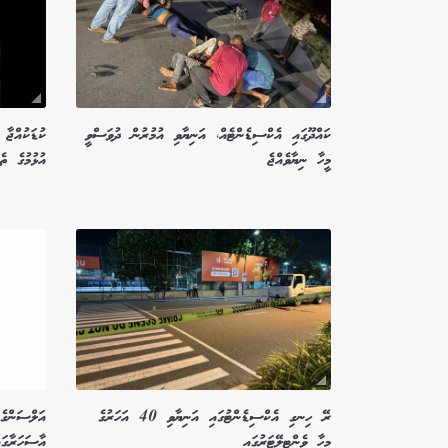
ކައްދޫގައި އެކްސިޑެންޓެއް، އަނިޔާވި އުމުރުން ދުވަސްވީ
ކުޑަކުއްޖާ
މީހާ ނިޔާވެއްޖެ
އުޅުމުގެ ތެރ
ރޭ ހިނގި އެކްސިޑެންޓުގައި އަނިޔާވި 40 އަހަރުގެ
އަލްސަންގެ
މީހާ ވެންޓިލޭޓަރުގައި
އާސަހަރާގައ