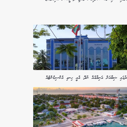
ދުގައި ޝިބާއަށް އަނިޔާއެއް ނުދޭ، އެއީ ހިނގި އެކްސިޑެންޓެއް