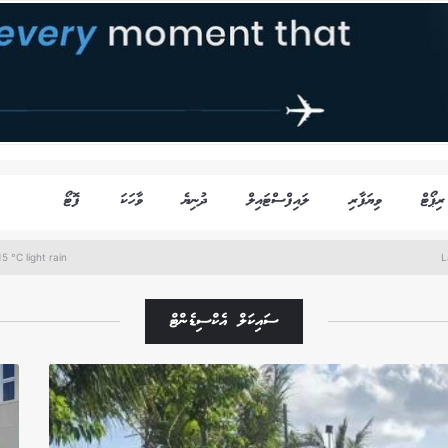
ރިޕޯޓް
ވިޔަފާރި
ލައިފްސްޓައިލް
ދުނިޔެ
ވާހަކަ
ފޮޓޯ
5 °C light rain
L
ސައިކަލް އެކްސިޑެންޓް