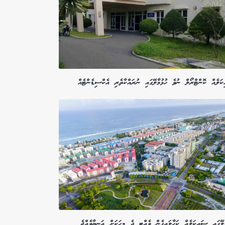
ަލެއް ކޮންޓްރޯލް ނުވެ ހުޅުމާލޭގައި ނުރައްކާތެރި އެކްސިޑެންޓެއް
ާލޭގައި ސައިކަލެއް ކަހާލައިގެން ވެއްޓި ދެ މީހަކަށް އަނިޔާވެއްޖެ