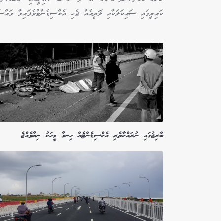
ކައިރީގައި ސައިކަލަކާއި ލޮރީއެއް ޖެހި އެކްސިޑެންޓުވެފައިވާ މައްސަ
ބްރިޖުގައި ނުރައްކާތެރި އެކްސިޑެންޓެއް ހިނގާ މީހަކު ނިޔާވެއްޖެ