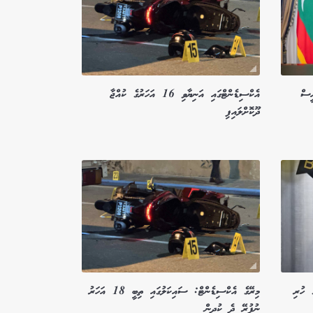
ީސް
އެކްސިޑެންޓްގައި އަނިޔާވި 16 އަހަރުގެ ކުއްޖާ
ދޫކޮށްލައިފި
 ހުރި
މިރޭގެ އެކްސިޑެންޓް: ސައިކަލުގައި ތިބީ 18 އަހަރު
ނުފުރޭ ދެ ކުދިން