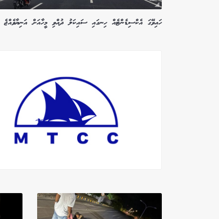
ހައިވޭގަ އެކްސިޑެންޓެއް ހިނގައި ސައިކަލު ދުއްވި މީހާއަށް އަނިޔާވެއްޖެ