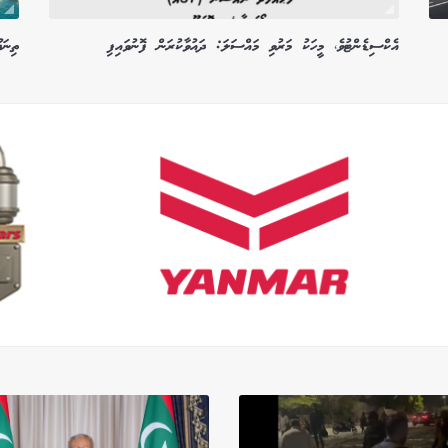
އެކްސިޑެންޓުވެ، މީހަކު މަރުވި މައްސަލަ: ދައުވާކުރަން ފޮނުވައިފި
ތިނަދ