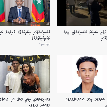
 ދުއްވި ސައިކަލު އެކްސިޑެންޓުވީ ފިލަން
އެކްސިޑެންޓުގައި ނިޔާވިކުއްޖާގެ އާއިލާއަށް ރައ
ޭގައި
ތައުޒިޔާވިދާޅުވެއްޖެ
1 year ago
 ކަށުނަމާދު މިއަދު އަސުރުނަމާދަށްފަހު
އެކްސިޑެންޓްގައި ނިޔާވީ ތޭރަވާ އާއި އަޝްފާގެ
ި
ހަމައެކަނި ދަރިފުޅު!