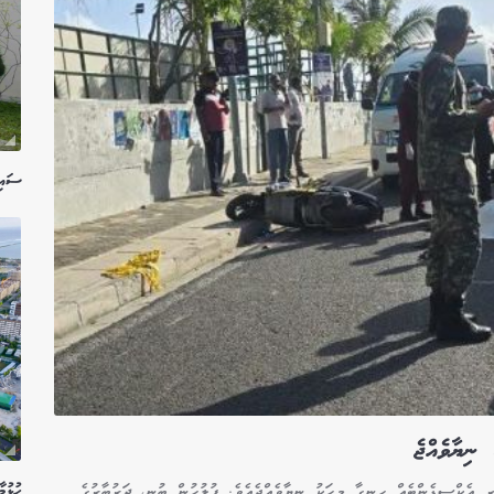
ސައިކ
 ނިޔާވެއްޖެ
ހުޅުމ
ި އެކްސިޑެންޓެއް ހިނގާ މީހަކު ނިޔާވެއްޖެއެވެ. ފުލުހުން ބުނީ، ދަރުބާރުގެ