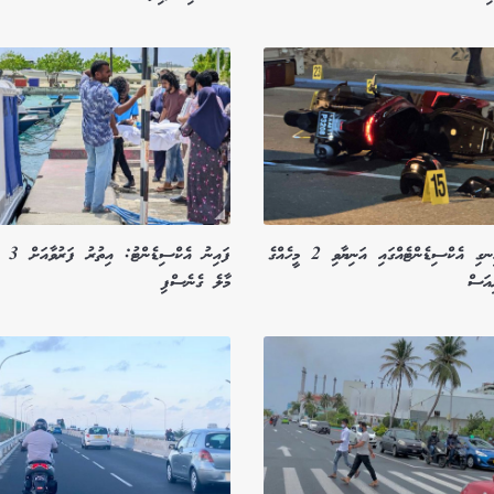
މާލޭގައި ހިނގި އެކްސިޑެންޓެއްގައި އަނިޔާވި 2 މީހެއްގެ
ފައިނު އެކްސ
އަސް
މާލެ ގެނެސްފި