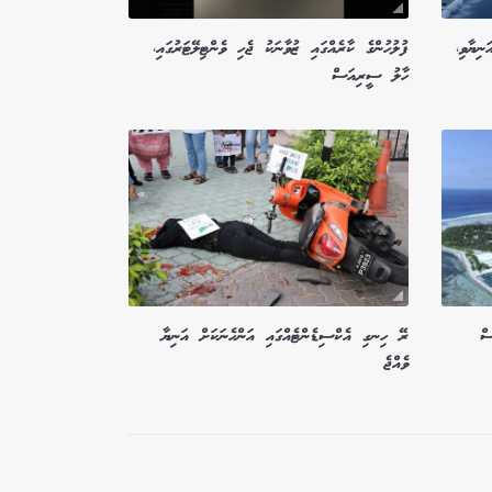
މީހަކަށް އަނިޔާވި،
ފުލުހުންގެ ކާރެއްގައި ޒުވާނަކު ޖެހި ވެންޓިލޭޓަރުގައި،
ހާލު ސީރިއަސް
ނެސް
ރޭ ހިނގި އެކްސިޑެންޓެއްގައި އަންހެނަކަށް އަނިޔާ
ވެއްޖެ