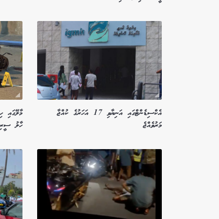
އެކްސިޑެންޓްގައި އަނިޔާވި 17 އަހަރުގެ ކުއްޖާ
މަރުވެއްޖެ
ހާލު ސީރި