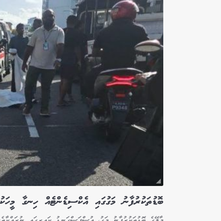
ބޮޑުތަކުރުފާނު މަގުގައި އެކްސިޑެންޓެއް ހިނގާ މީހަކު
މާލޭގެ ބޮޑުތަކުރުފާނު މަގު، އުސްފަސްގަނޑު ކައިރީގައި ނުރައްކާތެރ