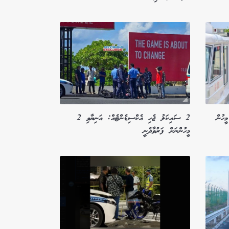
ިޑެންޓު: އިތުރު ފަރުވާއަށް 3 މީހުން
2 ސައިކަލު ޖެހި އެކްސިޑެންޓެއް: އަނިޔާވި 2
މީހުންނަށް ފަރުވާދެނީ