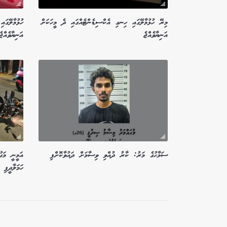
މިރޭ ހުޅުމާލޭގައި ހިނގި އެކްސިޑެންޓެއްގައި ދެ މީހަކަށް
ހުޅުމާލޭގައ
އަނިޔާވެއްޖެ
އަނިޔާވެއްޖެ
ސަމާޙުގެ މަރު: ކާރު ދުއްވި ވިސާމަށް ދައުވާކޮށްފި
އަމީނީ މަގ
ހަމަލާދީފި