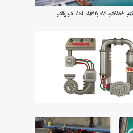
ޫގައި ނުރައްކާތެރި އެކްސިޑެންޓެއް، އެކަކު އައިސީޔޫގައި