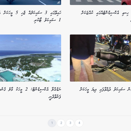
ި ހިނގި އެކްސިޑެންޓެއްގައި ކުއްޖަކަށް
ހައިވޭގައި 3 ސައިކަލެއް ޖެހި 5 
1 ސައިކަލު ޓޯކުރި
ުން ސައިކަލު ދުއްވާފައި ދިޔަ މީހަކަށް
ނަޑެއްލާ އެކްސިޑެންޓް: 2 މީހަކު މާލެ ގެ
ފަރުވާދެނީ
1
2
3
4