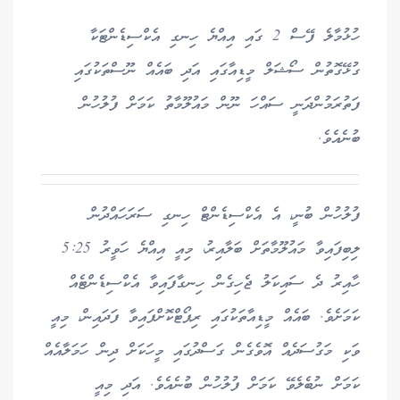
ހުޅުމާލެ ފޭސް 2 ގައި އިއްޔެ ހިނގި އެކްސިޑެންޓަކާ
ގުޅޭގޮތުން ސޯޝަލް މީޑިއާގައި އަދި ބައެއް ނޫސްތަކުގައި
ފަތުރަމުންދަނީ ސައްހަ ނޫން މައުލޫމާތު ކަމަށް ފުލުހުން
ބުނެއެވެ.
ފުލުހުން ބުނީ، އެ އެކްސިޑެންޓް ހިނގި ސަރަހައްދުން
ލިބިފައިވާ މައުލޫމާތަށް ބަލާއިރު، މިއީ އިއްޔެ ހަވީރު 5:25
ހާއިރު ދެ ސައިކަލު ޖެހިގެން ހިނގާފައިވާ އެކްސިޑެންޓެއް
ކަމަށެވެ. ބައެއް މީޑިއާތަކުގައި ރިޕޯޓްކޮށްފައިވާ ފަދައިން، މިއީ
ވަކި މަގުސަދެއް އޮވެގެން ގަސްދުގައި މީހަކަށް ދިން ހަމަލާއެއް
ކަމަށް ނުބެލެވޭ ކަމަށް ފުލުހުން ބުނެއެވެ. އަދި މިއީ