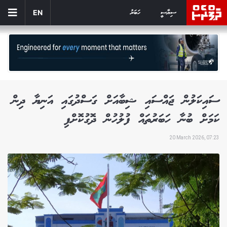
ސިޔާސީ
ހަބަރު
EN
ސައިކަލުން ޖައްސައި ޝިބާއަށް ގަސްދުގައި އަނިޔާ ދިން
ކަމަށް ބުނާ ހަބަރުތައް ފުލުހުން ދޮގުކޮށްފި
20 March 2026, 07:23