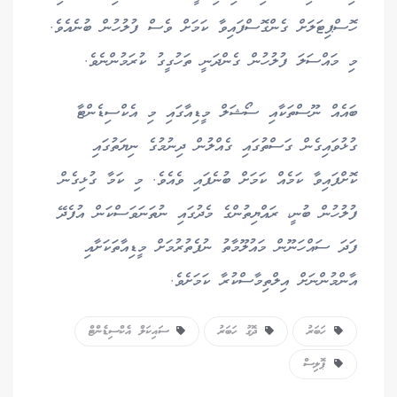
ހޮސްޕިޓަލަށް ގެންގޮސްފައިވާ ކަމަށް ވެސް ފުލުހުން ބުނެއެވެ.
މި މައްސަލަ ފުލުހުން ގެންދަނީ ތަހުގީގު ކުރަމުންނެވެ.
ބައެއް ނޫސްތަކާއި ސޯޝަލް މީޑިއާގައި މި އެކްސިޑެންޓާ
ގުޅުވައިގެން ގަސްތުގައި ގެއްލުން ދިނުމުގެ ނިޔަތުގައި
ކޮށްފައިވާ ކަމެއް ކަމަށް ބުނެފައި ވެއެވެ. މި ކަމާ ގުޅިގެން
ފުލުހުން ބުނީ، ރައްޔިތުންގެ މެދުގައި ނުތަނަވަސްކަން އުފެދޭ
ފަދަ ސައްހަނޫން މައުލޫމާތު ނުފެތުރުމަށް މީޑިއާތަކަށާއި
އާންމުންނަށް އިލްތިމާސްކުރާ ކަމަށެވެ.
ހަބަރު
ދޮގު ހަބަރު
ސައިކަލް އެކްސިޑެންޓް
ޕޮލިސް