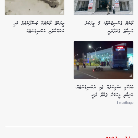
ލޯންޗު އެކްސިޑެންޓް: 5 މީހަކަށް
ލީޖަންގެ ލޯންޗަކާ މަސްދޯންޏެއް ޖެހި
އަނިޔާވެ ފަރުވާދެނީ
ނުރައްކާތެރި އެކްސިޑެންޓެއް
ބަހަކާއި ސައިކަލެއް ޖެހި އެކްސިޑެންޓެއް،
އަނިޔާވި މީހަކަށް ފަރުވާ ދެނީ
1 month ago