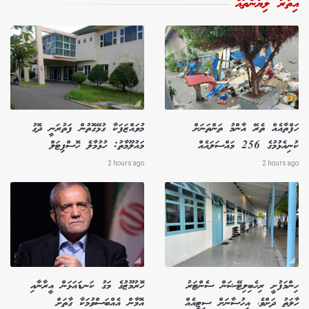
އިތުރު ލިޔުންތައް
ހަފްތާއެއް ތެރޭ އާންމު ތަންތަނަށް
މުވައްޒަފަކާ ގުޅޭގޮތުން ފަތުރަނީ ދޮގު
ކުނިއެޅުމުގެ 256 މައްސަލައެއް
މައުލޫމާތު: ހުޅުމާލެ ހޮސްޕިޓަލް
2 hours ago
2 hours ago
ހިންމަފުށީ ރިހެބިލިޓޭޝަން ސެންޓަރު
ހޮރުމޫޒުގެ މަގު ކަނޑައަޅަން އީރާނާއި
ހާލަތު ދަށްވެ، އިހުސާނަށް ސިޓީއެއް
އޮމާން އެއްބަސްވުމަކާ ގާތަށް