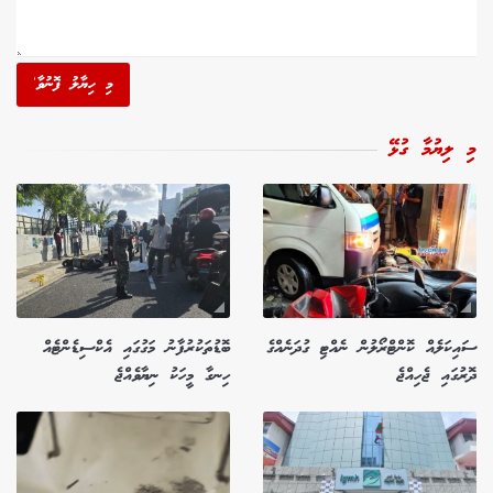
މި ހިޔާލު ފޮނުވާ'
މި ލިޔުމާ ގުޅޭ
ސައިކަލެއް ކޮންޓްރޯލުން ނެއްޓި ގުދަނެއްގެ
ބޮޑުތަކުރުފާނު މަގުގައި އެކްސިޑެންޓެއް
ދޮރުގައި ޖެހިއްޖެ
ހިނގާ މީހަކު ނިޔާވެއްޖެ