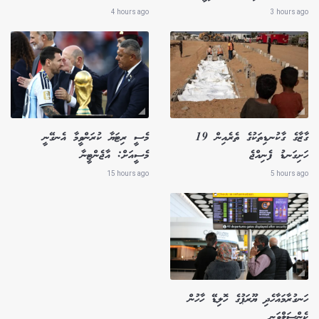
4 hours ago
3 hours ago
ގާޒާގެ ގާކުނޑިތަކުގެ ތެރެއިން 19
މެސީ ރިޓަޔާ ކުރަންވީމާ އެނގޭނީ
ހަށިގަނޑު ފެނިއްޖެ
މެސީއަށް: އާޖެންޓީނާ
15 hours ago
5 hours ago
ހަނގުރާމައާހެދި ޔޫރަޕުގެ ހޮލިޑޭ ހާހުން
ކެންސަލްވަނީ