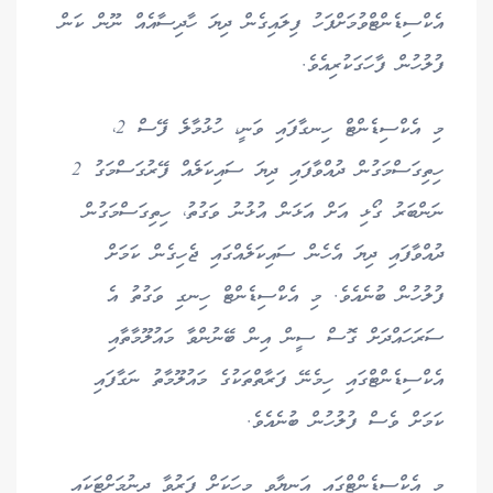
އެކްސިޑެންޓްވުމަށްފަހު ފިލައިގެން ދިޔަ ހާދިސާއެއް ނޫން ކަން
ފުލުހުން ފާހަގަކުރިއެވެ.
މި އެކްސިޑެންޓް ހިނގާފައި ވަނީ، ހުޅުމާލެ ފޭސް 2،
ހިތިގަސްމަގުން ދުއްވާފައި ދިޔަ ސައިކަލެއް ފޭރުގަސްމަގު 2
ނަންބަރު ގޯޅި އަށް އަޅަން އުޅުނު ވަގުތު، ހިތިގަސްމަގުން
ދުއްވާފައި ދިޔަ އެހެން ސައިކަލެއްގައި ޖެހިގެން ކަމަށް
ފުލުހުން ބުނެއެވެ. މި އެކްސިޑެންޓް ހިނގި ވަގުތު އެ
ސަރަހައްދަށް ގޮސް ސީން އިން ބޭނުންވާ މައުލޫމާތާއި
އެކްސިޑެންޓްގައި ހިމެނޭ ފަރާތްތަކުގެ މައުލޫމާތު ނަގާފައި
ކަމަށް ވެސް ފުލުހުން ބުނެއެވެ.
މި އެކްސިޑެންޓްގައި އަނިޔާވި މީހަކަށް ފަރުވާ ދިނުމަށްޓަކައި