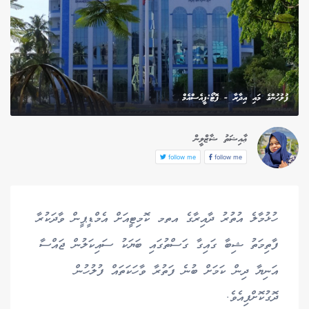
ފުލުހުންގެ މައި އިދާރާ - ފޮޓޯ:ޕީއެސްއެމް
ޢާއިޝަތު ޝާޒްލީން
follow me
follow me
ހުޅުމާލެ އުތުރު ދާއިރާގެ އތމ ކޮމިޓީއަށް އެމްޑީޕީން ވާދަކުރާ
ފާތިމަތު ޝިބާ ގައިގާ ގަސްތުގައި ބަޔަކު ސައިކަލުން ޖައްސާ
އަނިޔާ ދިން ކަމަށް ބުނެ ފަތުރާ ވާހަކަތައް ފުލުހުން
ދޮގުކޮށްފިއެވެ.