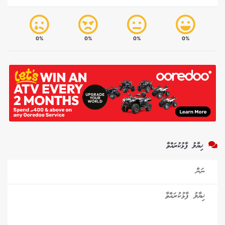
0%
0%
0%
0%
ޚިޔާލު ފާޅުކުރައްވާ