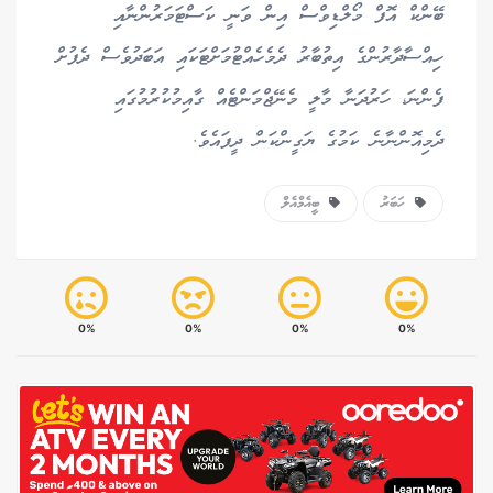
ބޭންކް އޮފް މޯލްޑިވްސް އިން ވަނީ ކަސްޓަމަރުންނާއި
ހިއްސާދާރުންގެ އިތުބާރު ދެމެހެއްޓުމަށްޓަކައި އަބަދުވެސް ދެފުށް
ފެންނަ، ހަރުދަނާ މާލީ މެނޭޖްމަންޓެއް ގާއިމުކުރުމުގައި
ދެމިއޮންނާނެ ކަމުގެ ޔަގީންކަން ދީފައެވެ.
ހަބަރު
ބީއެމްއެލް
0%
0%
0%
0%