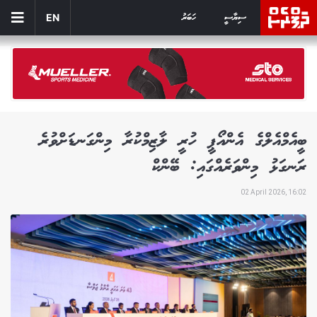
ސިޔާސީ
ހަބަރު
EN
ބީއެމްއެލްގެ އެންއޯޕީ ހުރީ ލާޒިމްކުރާ މިންގަނޑަށްވުރެ
ރަނގަޅު މިންވަރެއްގައި: ބޭންކް
02 April 2026, 16:02