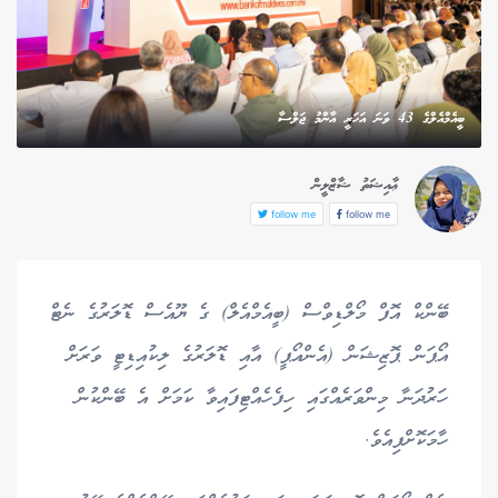
ބީއެމްއެލްގެ 43 ވަނަ އަހަރީ އާންމު ޖަލްސާ
ޢާއިޝަތު ޝާޒްލީން
follow me
follow me
ބޭންކް އޮފް މޯލްޑިވްސް (ބީއެމްއެލް) ގެ ޔޫއެސް ޑޮލަރުގެ ނެޓް
އޯޕަން ޕޮޒިޝަން (އެންއޯޕީ) އާއި ޑޮލަރުގެ ލިކުއިޑިޓީ ވަރަށް
ހަރުދަނާ މިންވަރެއްގައި ހިފެހެއްޓިފައިވާ ކަމަށް އެ ބޭންކުން
ހާމަކޮށްފިއެވެ.