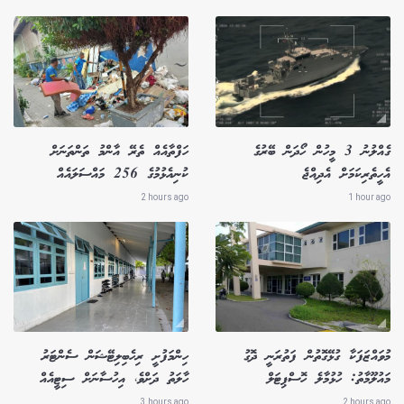
ގެއްލުނު 3 މީހުން ހޯދަން ބޭރުގެ
ހަފްތާއެއް ތެރޭ އާންމު ތަންތަނަށް
އެހީތެރިކަމަށް އެދިއްޖެ
ކުނިއެޅުމުގެ 256 މައްސަލައެއް
2 hours ago
1 hour ago
މުވައްޒަފަކާ ގުޅޭގޮތުން ފަތުރަނީ ދޮގު
ހިންމަފުށީ ރިހެބިލިޓޭޝަން ސެންޓަރު
މައުލޫމާތު: ހުޅުމާލެ ހޮސްޕިޓަލް
ހާލަތު ދަށްވެ، އިހުސާނަށް ސިޓީއެއް
3 hours ago
2 hours ago