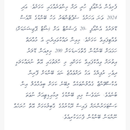
ފެށިގެން އެންއޯޕީ ހުރީ ދަށް މިންވަރެއްގައި ކަމަށެވެ. އަދި
2024 ވަނަ އަހަރުގެ ސެޕްޓެންބަރު މަހު ބޭންކުގެ ޔޫއެސް
ޑޮލަރުގެ އެންއޯޕީ -20 ޕަސެންޓް އަށް (ޝޯޓް ޕޮޒިޝަނަކަށް)
ވެއްޓިފައިވާ ކަމަށެވެ. މިއިން ދައްކުވައިދެނީ އެ މުއްދަތާ
ހަމައަށް ބޭންކުން ގާތްގަނޑަކަށް 200 މިލިއަން ޑޮލަރު
އިތުރަށް ވިއްކާފައިވާ ކަމަށާއި މި ހާލަތުގައި އޮތް ނުރައްކަލަކީ
ދިވެހި ރުފިޔާގެ އަގު ދަށްވެއްޖެ ނަމަ ބޭންކަށް ފޮރިން
އެކްސްޗޭންޖް ގެއްލުންތަކެއް ލިބޭނެ ކަމަށް ބީއެމްއެލް އިން
ބުނެއެވެ. ނަމަވެސް މިއީ ބޭންކުގެ ލިކުއިޑިޓީއަށް ނުވަތަ
ކަސްޓަމަރުންނަށް ފައިސާ ދޫކުރުމުގެ ގާބިލުކަމަށް އޮތް ހުރަހެއް
ނޫންކަން ބޭންކުން ފާހަގަކުރިއެވެ.