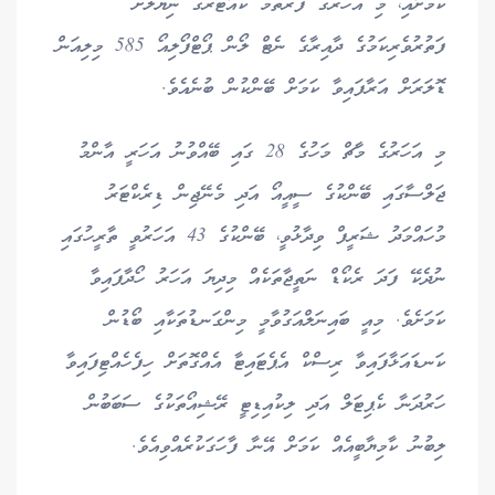
ކަމަށާއި، މި އަހަރުގެ ފުރަތަމަ ކުއާޓަރުގެ ނިޔަލަށް
ފަތުރުވެރިކަމުގެ ދާއިރާގެ ނެޓް ލޯން ޕޯޓްފޯލިއޯ 585 މިލިއަން
ޑޮލަރަށް އަރާފައިވާ ކަމަށް ބޭންކުން ބުނެއެވެ.
މި އަހަރުގެ މާޗް މަހުގެ 28 ގައި ބޭއްވުނު އަހަރީ އާންމު
ޖަލްސާގައި ބޭންކުގެ ސީއީއޯ އަދި މެނޭޖިން ޑިރެކްޓަރު
މުހައްމަދު ޝަރީފް ވިދާޅުވީ، ބޭންކުގެ 43 އަހަރުވީ ތާރީހުގައި
ނުދެކޭ ފަދަ ރެކޯޑް ނަތީޖާތަކެއް މިދިޔަ އަހަރު ހޯދާފައިވާ
ކަމަށެވެ. މިއީ ބައިނަލްއަގުވާމީ މިންގަނޑުތަކާއި ބޯޑުން
ކަނޑައަޅާފައިވާ ރިސްކް އެޕެޓައިޓާ އެއްގޮތަށް ހިފެހެއްޓިފައިވާ
ހަރުދަނާ ކެޕިޓަލް އަދި ލިކުއިޑިޓީ ރޭޝިއޯތަކުގެ ސަބަބުން
ލިބުނު ކާމިޔާބީއެއް ކަމަށް އޭނާ ފާހަގަކުރެއްވިއެވެ.