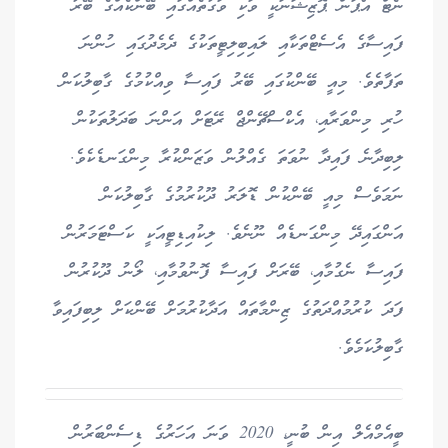
ނެޓް އޯޕަން ޕޮޒިޝަނަކީ ވަކި ވަގުތެއްގައި ބޭންކެއްގެ ބޭރު
ފައިސާގެ އެސެޓްތަކާއި ލައިބިލިޓީތަކުގެ ދެމެދުގައި ހުންނަ
ތަފާތެވެ. މިއީ ބޭންކުގައި ބޭރު ފައިސާ ވިއްކުމުގެ ގާބިލުކަން
ހުރި މިންވަރާއި، އެކްސްޗޭންޖް ރޭޓަށް އަންނަ ބަދަލުތަކުން
ލިބިދާނެ ފައިދާ ނުވަތަ ގެއްލުން ވަޒަންކުރާ މިންގަނޑެކެވެ.
ނަމަވެސް މިއީ ބޭންކުން ޑޮލަރު ދޫކުރުމުގެ ގާބިލުކަން
އަންގައިދޭ މިންގަނޑެއް ނޫނެވެ. ލިކުއިޑިޓީއަކީ ކަސްޓަމަރުން
ފައިސާ ނެގުމާއި، ބޭރަށް ފައިސާ ފޮނުވުމާއި، ލޯނު ދޫކުރުން
ފަދަ ކުރުމުއްދަތުގެ ޒިންމާތައް އަދާކުރުމަށް ބޭންކަށް ލިބިފައިވާ
ގާބިލުކަމެވެ.
ބީއެމްއެލް އިން ބުނީ، 2020 ވަނަ އަހަރުގެ ޑިސެންބަރުން