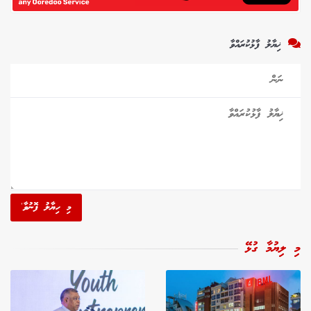
ޚިޔާލު ފާޅުކުރައްވާ
މި ހިޔާލު ފޮނުވާ'
މި ލިޔުމާ ގުޅޭ