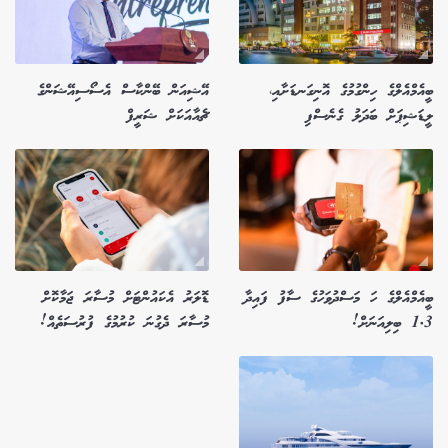
ބީއެމްއެލްގެ ހިންގުމުގެ އޮނިގަނޑަށާއި،
އޭޝިއަން ބޭންކާސް އެސޯސިއޭޝަންގެ
ލީޑަޝިޕަށް ބަދަލު ގެނެސްފި
ޗެއާއަކަށް ޝަރީފް
ބީއެމްއެލްގެ ހަ މަސްދުވަހުގެ ސާފު ފައިދާ
ޑޮލަރު އެކައުންޓަށް މުސާރަ ޖަމާކޮށް
1.3 ބިލިއަނަށް!
މުސާރަ ދެގުނަ ކުރުމުގެ ފުރުސަތެއް!