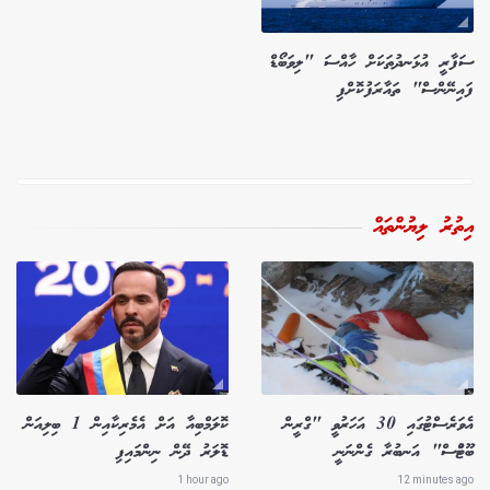
ސަފާރީ އުޅަނދުތަކަށް ހާއްސަ "ލިވަބޯޑް
ފައިނޭންސް" ތައާރަފުކޮށްފި
އިތުރު ލިޔުންތައް
އެވަރެސްޓުގައި 30 އަހަރުވީ "ގްރީން
ކޮލަމްބިއާ އަށް އެމެރިކާއިން 1 ބިލިއަން
ބޫޓުްސް" އަނބުރާ ގެންނަނީ
ޑޮލަރު ދޭން ނިންމައިފި
1 hour ago
12 minutes ago