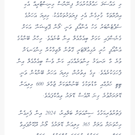
މި މައްސަލަ ހައްލުކުރުމަށް ފިނޭންސް މިނިސްޓްރީއާ އެކި
އިދާރާތަކާ ގުޅިގެން އެޅި ފިޔަވަޅުތަކާއެކު، މިދިޔަ އަހަރުގެ
ސެޕްޓެންބަރު މަހު އެންއޯޕީ ވަނީ 'ލޯން ޕޮޒިޝަން' އަކަށް
ގެނެސްފައި ކަމަށް ބީއެމްއެލް އިން ބުނެއެވެ. މިހާރު ބޭންކުގެ
އެންއޯޕީ ހުރީ ރެގިއުލޭޓަރީ ގޮތުން ލާޒިމްކުރާ މިންގަނޑަށް
ވުރެ މާ ރަނގަޅު މިންވަރެއްގައި ކަން ވެސް ބީއެމްއެލް އިން
ފާހަގަކުރެއެވެ. މީގެ އިތުރުން، މިދިޔަ އަހަރު ބޭންކުން ވަނީ
ޓީޓީ ހެދުމާއި ކާޑުތަކުގެ ބޭނުންތަކަށް ޖުމްލަ 600 މިލިއަން
ޑޮލަރަށްވުރެ ގިނަ ޔޫއެސް ޑޮލަރު ވިއްކާފައެވެ.
ފަތުރުވެރިކަމުގެ ސިނާއަތަށް ބަލާއިރު، 2024 އިން ފެށިގެން
މިހާތަނަށް އަލަށް 365 މިލިއަން ޑޮލަރުގެ ލޯނު ދޫކޮށްފައިވާ