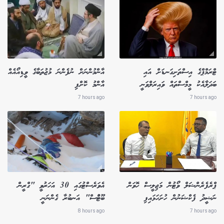
ޓްރަމްޕްގެ އިސްތަށިގަނޑަށް އައި
އާންމުންނަށް ނުފެންނަ މުޖުތަބާގެ ވީޑިއޯއެއް
ބަދަލާއެކު މީމްސްތައް ވައިރަލްވަނީ
އާންމު ކޮށްފި
7 hours ago
7 hours ago
ޕްރެފެރެންޝަލް ވޯޓުން މަޖިލީސް ހޮވަން
އެވަރެސްޓުގައި 30 އަހަރުވީ "ގްރީން
ނަޝީދު ފެކްޝަނުން ހުށަހަޅައިފި
ބޫޓުްސް" އަނބުރާ ގެންނަނީ
8 hours ago
7 hours ago