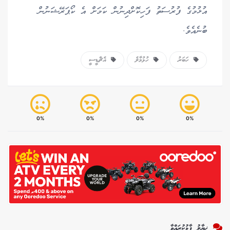
އުޅުމުގެ ފުރުސަތު ފަހިކޮށްދިނުން ކަމަށް އެ ކޯޕަރޭޝަނުން
ބުނެއެވެ.
ހަބަރު
ހުޅުމާލެ
އެޗްޑީސީ
0%
0%
0%
0%
ޚިޔާލު ފާޅުކުރައްވާ