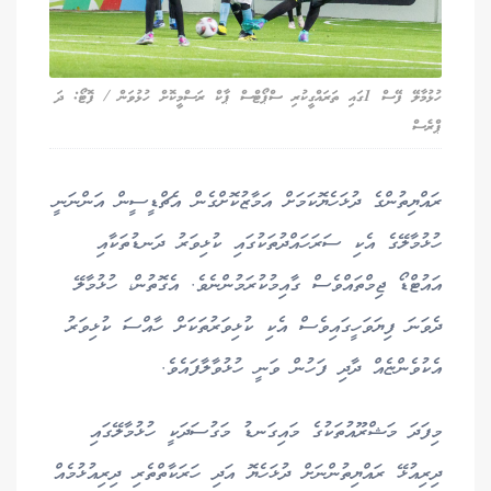
ހުޅުމާލޭ ފޭސް 1ގައި ތަރައްގީކުރި ސްޕޯޓްސް ޕާކް ރަސްމީކޮށް ހުޅުވަން / ފޮޓޯ: ދަ
ޕްރެސް
ރައްޔިތުންގެ ދުޅަހެޔޮކަމަށް އަމާޒުކޮށްގެން އެޗްޑީސީން އަންނަނީ
ހުޅުމާލޭގެ އެކި ސަރަހައްދުތަކުގައި ކުޅިވަރު ދަނޑުތަކާއި
އައުޓްޑޯ ޖިމްތައްވެސް ގާއިމުކުރަމުންނެވެ. އެގޮތުން، ހުޅުމާލޭ
ދެވަނަ ފިޔަވަހީގައިވެސް އެކި ކުޅިވަރުތަކަށް ހާއްސަ ކުޅިވަރު
އެކުވެންޏެއް ދާދި ފަހުން ވަނީ ހުޅުވާލާފައެވެ.
މިފަދަ މަޝްރޫއުތަކުގެ މައިގަނޑު މަގުސަދަކީ ހުޅުމާލޭގައި
ދިރިއުޅޭ ރައްޔިތުންނަށް ދުޅަހެޔޮ އަދި ހަރަކާތްތެރި ދިރިއުޅުމެއް