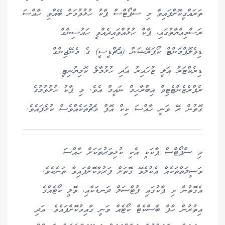
ތަރައްގީކޮށްފައިވާ މި ސްޕޯޓްސް ޕާކު ހުޅުވުމަށް ބޭއްވި ހާއްސަ
ރަސްމިއްޔާތުގައި، ޕާކް ހުޅުއްވައިދެއްވީ ހައުސިންގް
ޑިވެލޮޕްމަންޓް ކޯޕަރޭޝަން (އެޗްޑީސީ) ގެ މެނޭޖިންގް
ޑިރެކްޓަރު އަލީ ޒުހައިރު އަދި ހުޅުމާލެ ކޮމިޔުނިޓީ
ރެޕްރެޒެންޓެޓިވް އިބްރާހިމް ނައީމް އެވެ. މި ޕާކު ހުޅުވުމުގެ
ގޮތުން ރޭ ވަނީ ހާއްސަ ކިކް އޮފް މެޗުތަކެއްވެސް ކުޅެފައެވެ.
މި ސްޕޯޓްސް ޕާކަކީ އެކި ކުޅިވަރުތަކަށް ހާއްސަ
ވަސީލަތްތަކެއް އެކުލެވޭ ގޮތަށް ފަރުމާކޮށްފައިވާ ތަނެކެވެ.
އެގޮތުން މި ޕާކުގައި ފުޓްސަލް ދަނޑަކާއި، ވޮލީ ކޯޓެއްގެ
އިތުރުން ހާފް ބާސްކެޓް ކޯޓެއް ވަނީ ގާއިމުކޮށްފައެވެ. އަދި