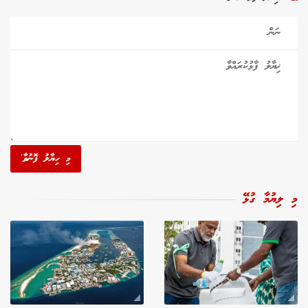
މި ހިޔާލު ފޮނުވާ'
މި ލިޔުމާ ގުޅޭ