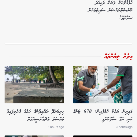
ހުޅުމާލެއަށް ވަރަށް ވައިގަދަ،
ކޮންސްޓްރަކްޝަން ސައިޓްތަކުން
ސަމާލުވޭ!
އިތުރު ލިޔުންތައް
މަދިރިން ރައްކާ ކެމްޕެއިން: 670 ޓަނުގެ
ހިރިމަރަދޫ ރައްޔިތުންގެ ހައްގު ގެއްލިފައިވާ
ކުނި ނަގާ ސާފުކޮށްފި
މައްސަލަ އެޗްއާރުސީއެމަށް
5 hours ago
3 hours ago