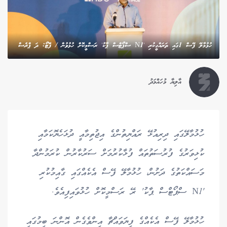
ހުޅުމާލޭ ފޭސް 1ގައި ތަރައްގީކުރި 'N1 ސްޕޯޓްސް ޕާކު' ރަސްމީކޮށް ހުޅުވުން / ފޮޓޯ: ދަ ޕްރެސް
އާލިޔާ މުހައްމަދު
ހުޅުމާލޭގައި ދިރިއުޅޭ ރައްޔިތުންގެ އިޖުތިމާއީ ދުޅަހެޔޮކަމާއި
ކުޅިވަރުގެ ފުރުސަތުތައް ފުޅާކުރުމަށް ސަރުކާރުން ކުރަމުންދާ
މަސައްކަތުގެ ދަށުން، ހުޅުމާލޭ ފޭސް އެކެއްގައި ގާއިމުކުރި
'N1 ސްޕޯޓްސް ޕާކު' ރޭ ރަސްމީކޮށް ހުޅުވައިފިއެވެ.
ހުޅުމާލޭ ފޭސް އެކެއްގެ ފިޔަވައްޗާ އިންވެގެން އޮންނަ ބިމުގައި