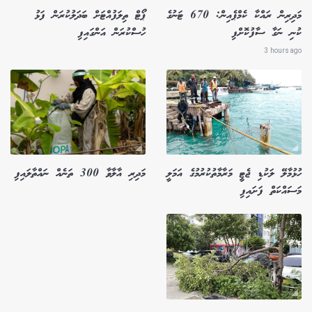
މަދިރިން ރައްކާ ކެމްޕެއިން: 670 ޓަނުގެ
ޕޯޓް ތިލަފުއްޓަށް ބަދަލުކުރަން ފަޅު
ކުނި ނަގާ ސާފުކޮށްފި
ހުސްކުރަން އަންގައިފި
3 hours ago
ހުޅުމާލޭ ލަކުޑި ޖެޓީ މަރާމާތުކުރުމުގެ އަމަލީ
މަދިރި އާލާވާ 300 ތަނެއް ނައްތާލައިފި
މަސައްކަތް ފަށައިފި