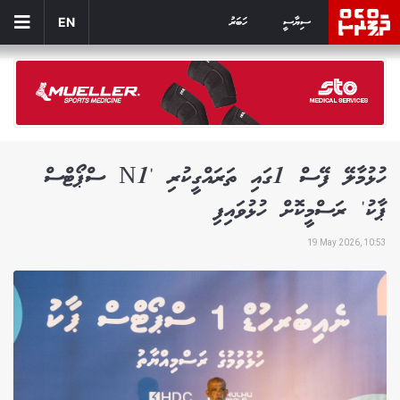
ސިޔާސީ
ހަބަރު
EN
ހުޅުމާލޭ ފޭސް 1ގައި ތަރައްގީކުރި 'N1 ސްޕޯޓްސް
ޕާކު' ރަސްމީކޮށް ހުޅުވައިފި
19 May 2026, 10:53