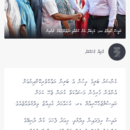
ރައީސް މުއިއްޒު އދ. މަހިބަދޫ އަށް ކުރެއްވި ދަތުރުފުޅެއްގެ ތެރެއިން
އާލިޔާ މުހައްމަދު
ކެންސަރު ބަލީގެ މީހުން އެ ބަލިން ރައްކާތެރިކޮށްދިނުމަށް
އެންމެން ގުޅިގެން މަސައްކަތް ކުރަން ޖެހޭ ކަމަށް
ރައިސުލްޖުމްހޫރިއްޔާ ޑރ. މުހައްމަދު މުއިއްޒު ވިދާޅުވެއްޖެއެވެ.
ރައީސް މިފަދައިން ވިދާޅުވީ، މިއަދު ފާހަގަ ކުރާ ދުނިޔޭގެ