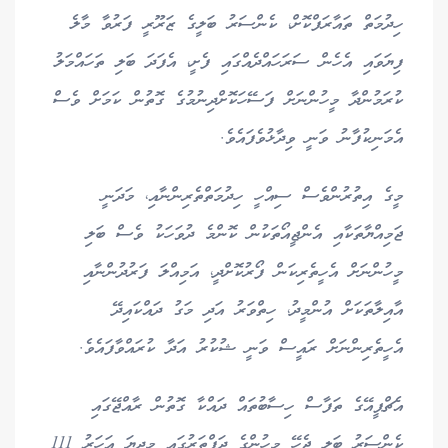
ހިދުމަތް ތައާރަފްކޮށް، ކެންސަރު ބަލީގެ ޒަރޫރީ ފަރުވާ މާލެ
ފިޔަވައި އެހެން ސަރަހައްދެއްގައި ފެށީ، އެފަދަ ބަލި ތަހައްމަލު
ކުރަމުންދާ މީހުންނަށް ފަސޭހަކޮށްދިނުމުގެ ގޮތުން ކަމަށް ވެސް
އެމަނިކުފާނު ވަނީ ވިދާޅުވެފައެވެ.
މީގެ އިތުރުންވެސް ސިއްހީ ހިދުމަތްތެރިންނާއި، މަދަނީ
ޖަމިއްޔާތަކާއި އެންޖީއޯތަކުން ކޮންމެ ދުވަހަކު ވެސް ބަލި
މީހުންނަށް އެހީތެރިކަން ފޯރުކޮށްދީ، އަމިއްލަ ފަރުދުންނާއި
އާއިލާތަކަށް އުންމީދު، ހިތްވަރު އަދި މަގު ދައްކައިދޭ
އެހީތެރިންނަށް ރައީސް ވަނީ ޝުކުރު އަދާ ކުރައްވާފައެވެ.
އެޗްޕީއޭގެ ތަފާސް ހިސާބުތައް ދައްކާ ގޮތުން ރާއްޖޭގައި
ކެންސަރު ބަލި ޖެހޭ މީހުންގެ ދަފްތަރުގައި މިދިޔަ އަހަރު 111