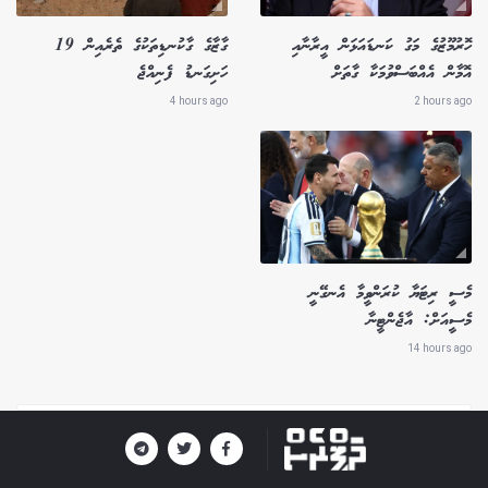
ހޮރުމޫޒުގެ މަގު ކަނޑައަޅަން އީރާނާއި
ގާޒާގެ ގާކުނޑިތަކުގެ ތެރެއިން 19
އޮމާން އެއްބަސްވުމަކާ ގާތަށް
ހަށިގަނޑު ފެނިއްޖެ
4 hours ago
2 hours ago
މެސީ ރިޓަޔާ ކުރަންވީމާ އެނގޭނީ
މެސީއަށް: އާޖެންޓީނާ
14 hours ago