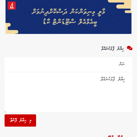
ޚިޔާލު ފާޅުކުރައްވާ
މި ހިޔާލު ފޮނުވާ'