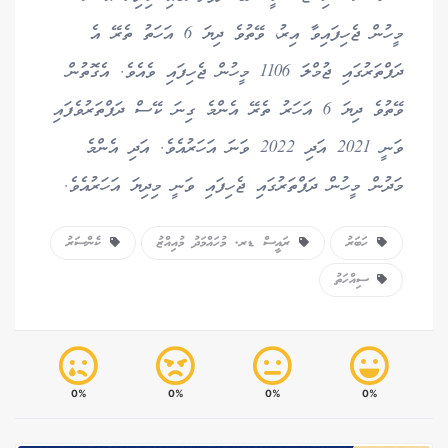
މީހުން ޖެހިފައިވާ އިރު، ވޭތުވެ ދިޔަ 6 އަހަތު ތެރޭ އެ
ދަފްތަރުގައި ޖުމްލަ 1106 މީހުން ޖެހިފައި ވެއެވެ. އެގޮތުން
ވޭތުވެ ދިޔަ 6 އަހަރު ތެރޭ އެންމެ ގިނަ ކޭސް ދަފްތަރުވެފައި
ވަނީ 2021 އަދި 2022 ވަނަ އަހަރުއެވެ. އަދި އެންމެ
މަދުން މީހުން ދަފްތަރުގައި ޖެހިފައި ވަނީ މިދިޔަ އަހަރުއެވެ.
ހަބަރު
ރައީސް ޑރ. މުހައްމަދު މުއިއްޒު
ކެންސަރު
ސިއްހަތު
0%
0%
0%
0%