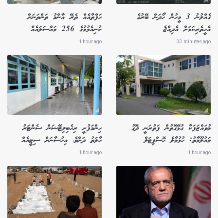
ގެއްލުނު 3 މީހުން ހޯދަން ބޭރުގެ
ހަފްތާއެއް ތެރޭ އާންމު ތަންތަނަށް
އެހީތެރިކަމަށް އެދިއްޖެ
ކުނިއެޅުމުގެ 256 މައްސަލައެއް
1 hour ago
33 minutes ago
މުވައްޒަފަކާ ގުޅޭގޮތުން ފަތުރަނީ ދޮގު
ހިންމަފުށީ ރިހެބިލިޓޭޝަން ސެންޓަރު
މައުލޫމާތު: ހުޅުމާލެ ހޮސްޕިޓަލް
ހާލަތު ދަށްވެ، އިހުސާނަށް ސިޓީއެއް
1 hour ago
1 hour ago