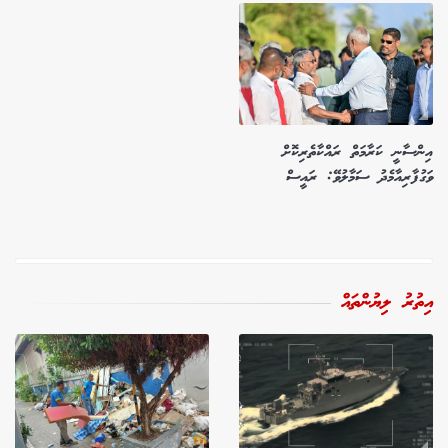
އިންސާނީ ކަރާމަތް ރައްކާތެރިކޮށް
ވަގުފާރިއާމެދު ސަމާލުވޭ: ރައީސް
އިތުރު ލިޔުންތައް