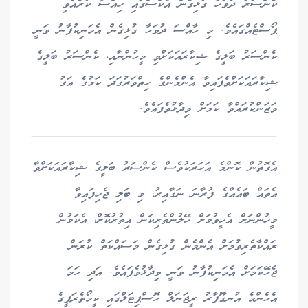
ކެންސަރު ދުވަހާ ގުޅިގެން އެކްސްގައި ހިއްސާ ކުރެއްވި
ޕޯސްޓެއްގައެވެ. މި ހާއްސަ ދުވަހާ ގުޅިގެން އެމަނިކުފާނު ވަނީ
ކެންސަރު ބަލީގެ ޝިކާރައަކަށްވި މީހުންނާއި، ކެންސަރު ބަލީގެ
ޝިކާރައަކަށްވެފައިވާ އެންމެންގެ ހިތްވަރުގަދަ ކަމުގެ އަގު
ވަޒަންކުރައްވާ ކަމަށް ވިދާޅުވެފައެވެ.
އެގޮތުން ކޮންމެ އަހަރަކުވެސް ކެންސަރު ބަލީގެ ޝިކާރައަކަށްވާ
އެތައް ބައެއްގެ ފުރާނަ ނަގާއިރު، މި ބަލި ޖެހިފައިވާ
މީހުންނަށް އެހީވުމަށް ހޭލުންތެރިކަން އިތުރުކޮށް، އެކަމުން
ރައްކާތެރިވުމަށް އެންމެން ގުޅިގެން މަސައްކަތް ކުރަން
ޖެހޭކަމަށް އެމަނިކުފާނު ވަނީ ވިދާޅުވެފައެވެ. އަދި ހަމަ
އެހެންމެ އުނގޫފާރު ރީޖަނަލް ހޮސްޕިޓަލްގައި ކީމޯތެރަޕީގެ