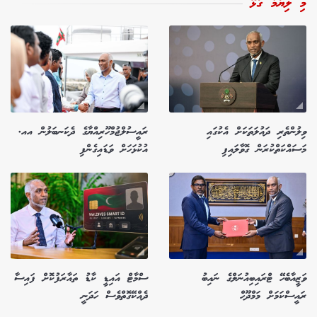
މި ލިޔުމާ ގުޅޭ
ވިލުންތެރި ދައުލަތަކަށް އެކުގައި
ރައީސުލްޖުމްހޫރިއްޔާގެ ދެކަނބަލުން އއ.
މަސައްކަތްކުރަން ގޮވާލައިފި
އުކުޅަހަށް ވަޑައިގެންފި
ވަޒީއާބެހޭ ޓްރައިބިއުނަލްގެ ނައިބު
ސްމާޓް އައިޑީ ކާޑު ތައާރަފުކޮށް ފައިސާ
ރައީސްކަމަށް މަމްދޫހް
ދެއްކޭގޮތްވެސް ހަދަނީ