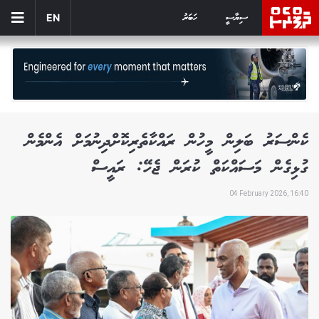
ސިޔާސީ
ހަބަރު
EN
ކެންސަރު ބަލިން މީހުން ރައްކާތެރިކޮށްދިނުމަށް އެންމެން
ގުޅިގެން މަސައްކަތް ކުރަން ޖެހޭ: ރައީސް
04 February 2026, 16:40